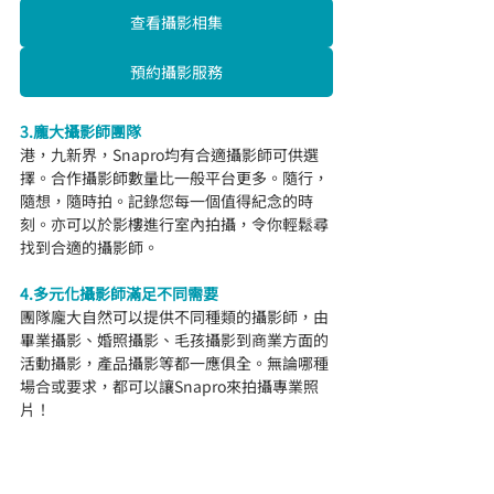
查看攝影相集
預約攝影服務
3.龐大攝影師團隊
港，九新界，Snapro均有合適攝影師可供選
擇。合作攝影師數量比一般平台更多。隨行，
隨想，隨時拍。記錄您每一個值得紀念的時
刻。亦可以於影樓進行室內拍攝，令你輕鬆尋
找到合適的攝影師。
4.多元化攝影師滿足不同需要
團隊龐大自然可以提供不同種類的攝影師，由
畢業攝影、婚照攝影、毛孩攝影到商業方面的
活動攝影，產品攝影等都一應俱全。無論哪種
場合或要求，都可以讓Snapro來拍攝專業照
片！