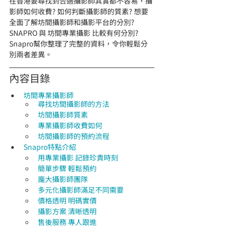
在香港要尋找到合適攝影師其實都不容易，攝
影師如何收費? 如何判斷攝影師的質素? 想要
全面了解坊間攝影師和攝影平台的分別? 
SNAPRO 與 坊間專業攝影 比較有何分別? 
Snapro幫你整理了完整的資料，令你輕鬆分
別兩者差異。
內容目錄
坊間專業攝影師
尋找坊間攝影師的方法
坊間攝影師質素
專業攝影師收費如何
坊間攝影師的預約流程
Snapro特點介紹
用專業攝影
記錄珍貴時刻
簡單步驟
輕鬆預約
龐大攝影師團隊
多元化攝影師滿足不同需要
價格透明
明碼實價
攝影方案
清晰透明
售後服務
專人跟進