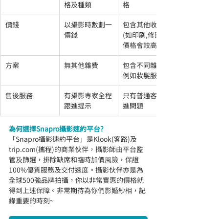
格及種類
格
價錢
以攝影時數劃一
包含其他收費
價錢
(如印刷,修圖),
價格會較高
方案
無其他雜費
包含不同雜費,
例如妝髮服
售後服務
有攝影專家全程
只有普通客服跟
跟進提示
進問題
為何選擇Snapro攝影速約平台?
「Snapro攝影速約平台」是Klook(客路)及
trip.com(攜程)的商業伙伴，攝影師由平台監
管及篩選，排除缺席和臨時加價風險，保證
100%優質服務及交付速度。攝影伙伴亦是為
全球500強品牌拍攝，你以非常實惠的價格就
得到上述保障。
非常期待為你們影婚紗相，記
錄重要的時刻~