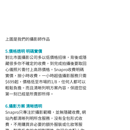
上圖是我們的攝影師作品
5.價格透明 明碼實價
對比市面攝影公司多以低價格招徠，背後或隱
藏很多你不確定的收費，到完成拍攝後要取回
心儀照片需付上高昂價格。Snapro收費明碼
實價，按小時收費，一小時超值攝影服務只需
$699起，價格低至市場的1/8，任何人都可以
輕鬆負擔。而且清晰列明方案內容，保證您從
第一刻已經是所賣即所得。
6.攝影方案 清晰透明
Snapro只專注於攝影範疇，並無隱藏收費, 網
站內都清晰列明所含服務，沒有全包形式收
費，不用購買非必要的額外服裝或化妝等服