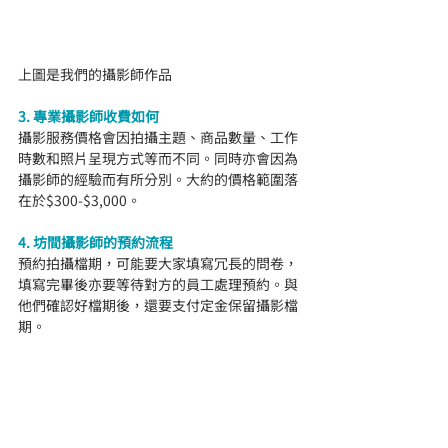
上圖是我們的攝影師作品
3. 專業攝影師收費如何
攝影服務價格會因拍攝主題、商品數量、工作
時數和照片呈現方式等而不同。同時亦會因為
攝影師的經驗而有所分別。大約的價格範圍落
在於$300-$3,000。
4. 坊間攝影師的預約流程
預約拍攝檔期，可能要大家填寫冗長的問卷，
填寫完畢後亦要等待對方的員工處理預約。與
他們確認好檔期後，還要支付定金保留攝影檔
期。