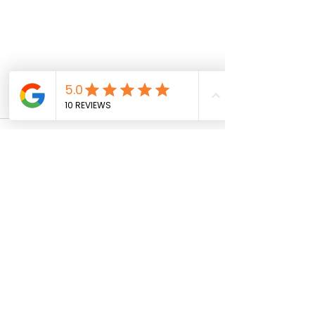
留言
撰寫留言......
旅遊新趨勢 - 將旅拍輕鬆加
SNAPRO攝影
入行程
專業攝影比較有