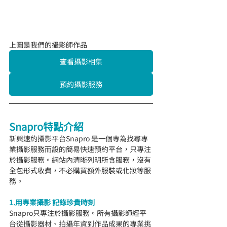
上圖是我們的攝影師作品
查看攝影相集
預約攝影服務
Snapro特點介紹
新興速約攝影平台Snapro 是一個專為找尋專
業攝影服務而設的簡易快速預約平台，只專注
於攝影服務。網站內清晰列明所含服務，沒有
全包形式收費，不必購買額外服裝或化妝等服
務。
1.用專業攝影 記錄珍貴時刻
Snapro只專注於攝影服務。所有攝影師經平
台從攝影器材、拍攝年資到作品成果的專業挑