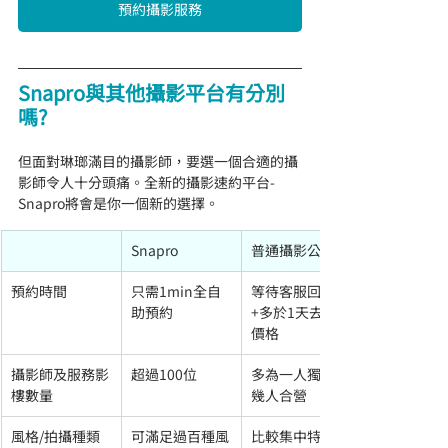
預約攝影服務
Snapro與其他攝影平台有分別
嗎?
但面對琳瑯滿目的攝影師，要選一個合適的攝
影師令人十分頭痛。全新的攝影速約平台-
Snapro將會是你一個新的選擇。
Snapro
普通攝影公司
預約時間
只需1min全自
等待客服回覆
助預約
+多於1天去比較
價格
攝影師及服務影
超過100位
多為一人獨立/
樓數量
幾人合營
風格/拍攝種類
可滿足過百種風
比較集中特定風