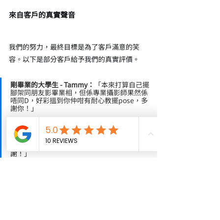
來自客戶的真實聲音
我們的努力，最終目標是為了客戶滿意的笑
容。以下是部分客戶給予我們的真實評價。
剛畢業的大學生 - Tammy：
「
本來打算自己擺
腳架同朋友影畢業相，但係專業攝影師果然係
唔同D，好彩搵到你仲咁有耐心教擺pose，多
謝你！
」
新婚夫婦 Jay & Iris：
 「
從第一次見面，Alex 
就讓我們感到非常安心。他很懂得引導我們，
捕捉到很多我們自己都沒留意到的自然互動。
收到的照片比我們想像中還要好，真心感
謝！
」
科技初創公司 CEO - Mr. Lee：
 「我們需要為
公司網站拍攝一輯專業的團隊形象照。
Snapro 的攝影師給了我們很多關於服裝和姿
勢的指導，成品效果大大提升了我們公司的專
業形象。」