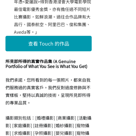
年憑<愛蓮說>得到香港浸會大學電影學院
最佳電影優秀金獎，亦有擔任過不同短片
比賽攝影，如鮮浪潮。過往合作品牌有大
昌行、國泰航空、阿里巴巴、俊和集團、
Aveda等。
」
查看 Touch 的作品
所見即所得的真實作品集 (A Genuine 
Portfolio of What You See is What You Get)
我們承諾，您所看到的每一張照片，都來自我
們服務過的真實客戶。我們反對過度修飾與不
實樣板，堅持以真誠的技術，呈現所見即所得
的專業品質。
攝影類別包括：[婚禮攝影] [商業攝影] [活動攝
影] [家庭攝影] [註冊攝影] [婚紗攝影] [
寵物
攝
影] [
求婚
攝影] [
孕照
攝影] [
嬰兒
攝影] [
寵物
攝