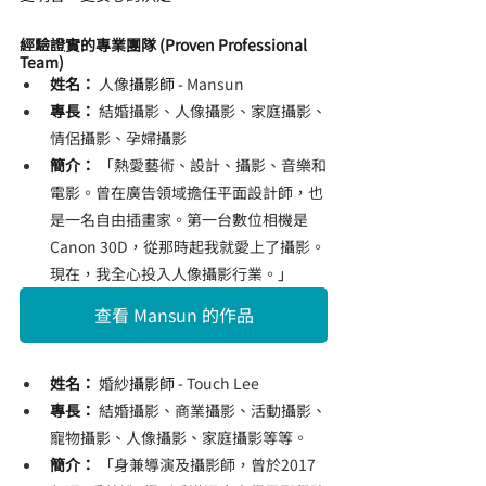
經驗證實的專業團隊 (Proven Professional 
Team)
姓名：
人像
攝影師 - 
Mansun
專長：
結婚攝影、人像攝影、家庭攝影、
情侶攝影、孕婦攝影
簡介：
 「
熱愛藝術、設計、攝影、音樂和
電影。曾在廣告領域擔任平面設計師，也
是一名自由插畫家。第一台數位相機是
Canon 30D，從那時起我就愛上了攝影。
現在，我全心投入人像攝影行業。
」
查看 Mansun 的作品
姓名：
婚紗
攝影師 - 
Touch Lee
專長：
結婚攝影、商業攝影、活動攝影、
寵物攝影、人像攝影、家庭攝影等等。
簡介：
 「
身兼導演及攝影師，曾於2017