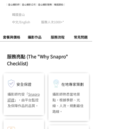
｜釜山攝影師｜釜山攝影公司｜釜山攝影服務｜韓國跟拍｜
韓國釜山
中文/English
服務人次1000+*
套餐與價格
攝影作品
​服務流程
常見問題
服務亮點 (The "Why Snapro"
Checklist)
​安全保證
在地專家策劃
攝影師均受「
Snapro
攝影師熟悉當地景
認證
」，由平台監控
點，根據季節、光
及保障作品的品質
。
線、人流，規劃最佳
路線。