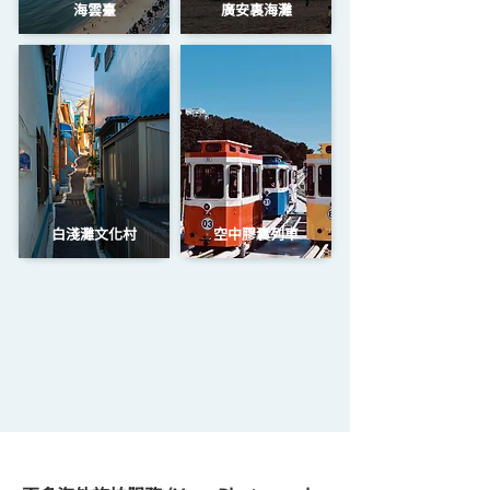
海雲臺
廣安裏海灘
白淺灘文化村
空中膠囊列車