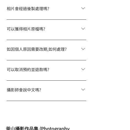
完成拍攝後最快約2-5個工作天後，您會透過
拍攝日期表格」。若拍攝前1天才確定惡劣天
電郵收到線上相簿連結，方便您下載及分
氣，可直接透過WhatsApp聯絡客服緊急處
相片會經過後製處理嗎?
享。
理。
相片包含專業調色及光影調整。若需精修圖
片(如去除路人、液化修圖等)，可聯絡客服
可以獲得相片原檔嗎?
索取報價。
我們提供的是經過專業篩選及後製的高清
JPEG檔案，不提供未經編輯的RAW原始檔
如因個人原因需要改期,如何處理?
案。
拍攝日 7 天前提出：收 HKD 200 行政費。
拍攝日前 7 天內提出(不接受當日改期)：
可以取消預約並退款嗎?
收 HKD 300 或訂單總額 10%（以較高者為
為兼顧攝影師與客人權益，已付款訂單不設
準）。 新拍攝日期需安排在原定日期 30 天
取消退款，但可按改期政策修改拍攝日期。
內。涉及門票或場地租用之方案，恕不可改
攝影師會說中文嗎?
期。
我們的在地攝影師均可以國語或英語溝通，
確保拍攝過程順暢無語言隔閡。
釜山攝影作品集 (Photography