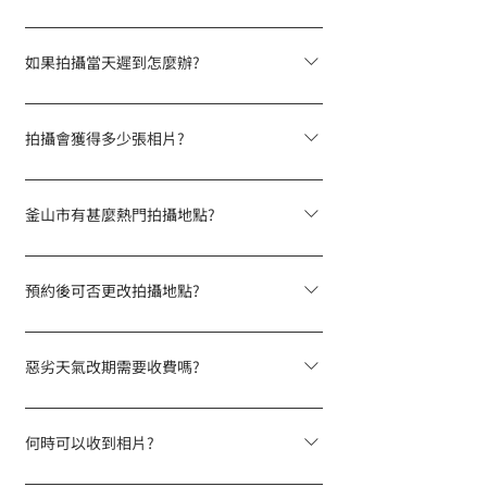
專長為您配對最合適的攝影師。
若需臨時加時，可視乎攝影師當日檔期安排
即時與客服溝通後於平台補購時數。建議預
如果拍攝當天遲到怎麼辦?
約時已選購充足時數，避免因攝影師後續有
為不影響攝影師後續工作安排,請務必準時到
預約而無法延長。
達指定集合地點。若遲到,拍攝時間將從原定
拍攝會獲得多少張相片?
開始時間計算,無法提供額外時間補償。
你會獲得​​經濾圖後的全數高清JPEG檔案, 並
包含專業調色及光影調整。
釜山市有甚麼熱門拍攝地點?
熱門拍攝地點有海雲臺、廣安裏海灘、白淺
灘文化村、空中膠囊列車、龍頭山公園。如
預約後可否更改拍攝地點?
選擇距市中心車程較遠之景點，請向我們客
最遲須於拍攝前4天免費變更地點，之後無法
服查詢及獲取報價。
臨時更改。請注意：涉及需購買門票或場地
惡劣天氣改期需要收費嗎?
租用的拍攝地點不支援變更日期及地點。
若因颱風、暴雨等不可抗力天氣因素需要改
期，完全免費。請於拍攝前4天查看天氣預
何時可以收到相片?
報，如預測天氣不適合拍攝，請填寫「更改