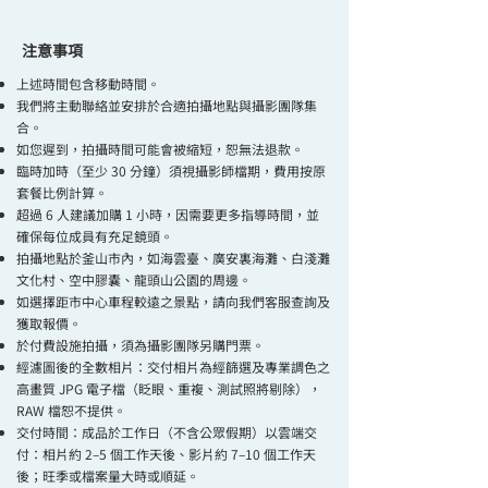
注意事項
上述時間包含移動時間。
我們將主動聯絡並安排於合適拍攝地點與攝影團隊集
合。
如您遲到，拍攝時間可能會被縮短，恕無法退款。
臨時加時（至少 30 分鐘）須視攝影師檔期，費用按原
套餐比例計算。
超過 6 人建議加購 1 小時，因需要更多指導時間，並
確保每位成員有充足鏡頭。
拍攝地點於釜山市內，如海雲臺、廣安裏海灘、白淺灘
文化村、空中膠囊、龍頭山公園的周邊。
如選擇距市中心車程較遠之景點，請向我們客服查詢及
獲取報價。
於付費設施拍攝，須為攝影團隊另購門票。
經濾圖後的全數相片：
交付相片為經篩選及專業調色之
高畫質 JPG 電子檔（眨眼、重複、測試照將剔除），
RAW 檔恕不提供。
交付時間：成品於工作日（不含公眾假期）以雲端交
付：相片約 2–5 個工作天後、影片約 7–10 個工作天
後；旺季或檔案量大時或順延。