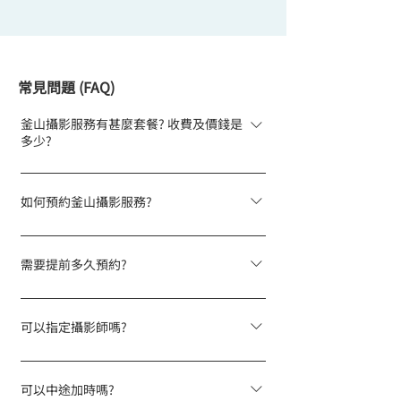
常見問題 (FAQ)
釜山攝影服務有甚麼套餐? 收費及價錢是
多少?
我們提供多元化的釜山攝影服務，包括情侶
旅拍、家庭親子攝影、求婚攝影、和服拍
如何預約釜山攝影服務?
照。我們的收費模式清晰透明，沒有隱藏收
註冊成為Snapro會員後,選擇「釜山攝影」
費，按拍攝時數計算（如 1 小時、2 小時或
類別,挑選合適的套餐及拍攝日期,完成付款後
半日等）。 1 小時攝影服務是 HKD
需要提前多久預約?
我們會透過WhatsApp確認細節並安排專業
1,599（~TWD 6,436）（~KRW
建議至少提前兩週預約以確保理想時段及攝
攝影師。
304,509）。 服務包括：1 位攝影師（可中
影師檔期。若行程緊急，最少需提前4天預
可以指定攝影師嗎?
文 / 英文溝通）、時段內無限張數拍攝、專
訂，我們會盡力安排。
業調色及光影調整、交回經濾圖後的全數相
我們所有攝影師均擁有「Snapro認證」資
片、最快 2 個工作天後回相。
格,平台會根據您的拍攝需求、日期及攝影師
可以中途加時嗎?