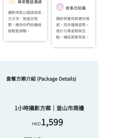
專業雙語溝通
故事式拍攝
攝影師能以國語或英
文交流，無語言隔
攝影師重視真實的情
閡，確保你們拍攝過
感，而非僵硬姿勢。
程輕鬆順暢。
善於引導姿勢與互
動，捕捉真摯笑容。
套餐方案介紹 (Package Details)
1小時攝影方案｜釜山市周邊
1,599
HKD