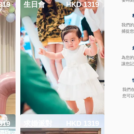
要時
319
生日會
HKD 1319
我們的
捕捉您
為您的
讓您記
我們在
您可
319
求婚派對
HKD 1319