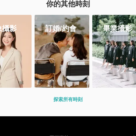
你的​其他時刻
象攝影
訂婚/約會
畢業攝影
探索所有時刻