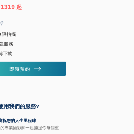
1319
起
括
無限拍攝
強服務​
簿下載
即時預約
使用我們的服務?
慶祝您的人生里程碑
們的專業攝影師一起捕捉你每個重