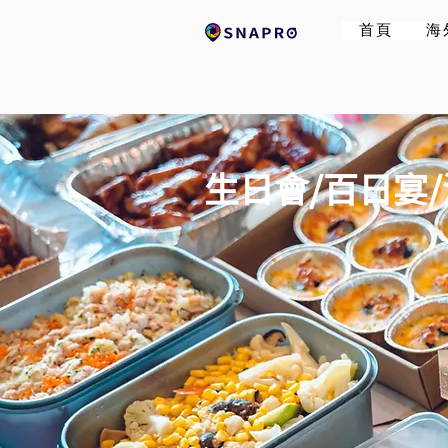
首頁
海
生日會/百日宴