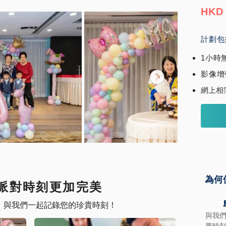
HKD 
計劃包
1小時
​影像增
網上相
為何
派對時刻更加完美
，與我們一起記錄您的珍貴時刻！
與我