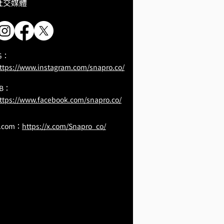
​社交媒體
G：
ttps://www.instagram.com/snapro.co/
FB：
ttps://www.facebook.com/snapro.co/
.com：
https://x.com/Snapro_co/