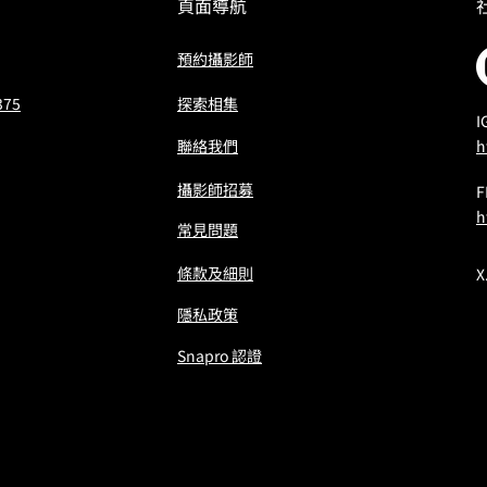
頁面導航
預約攝影師
375
​探索相集
I
聯絡我們
h
攝影師招募
h
常見問題
條款及細則
X
隱私政策
Snapro 認證