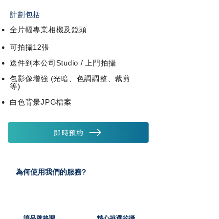
計劃包括
全片幅專業相機及鏡頭
可拍攝12張
送件到本公司Studio / 上門拍攝
包影像增強 (光暗、色調調整、裁剪
等)
白色背景JPG檔案
即時預約
為何使用我們的服務?
讓品牌格調
精心挑選的攝