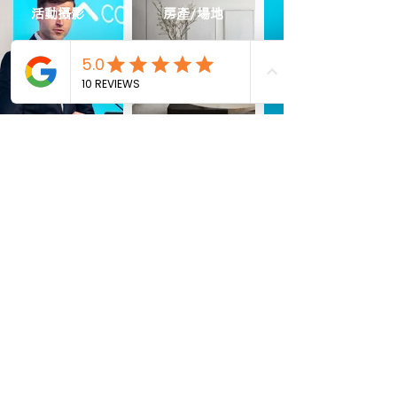
活動攝影
房產/場地
探索所有時刻
聯絡方式
聯絡電話：
+852 6354 6375
Whatsapp：
wa.me/85263546375
Line：
https://lin.ee/PPi02hs
WeChat ID: SnaproHK