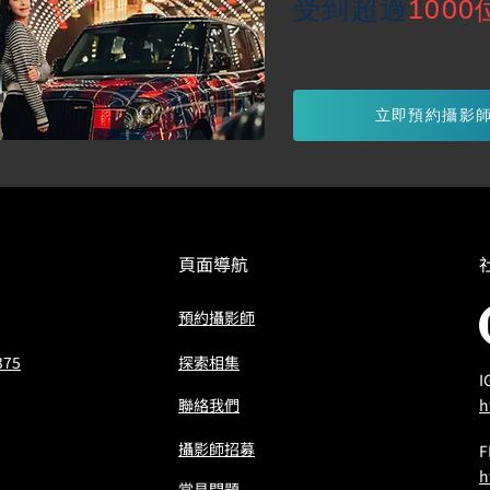
受到超過
1000
立即預約攝影
頁面導航
預約攝影師
375
​探索相集
I
聯絡我們
h
攝影師招募
h
常見問題