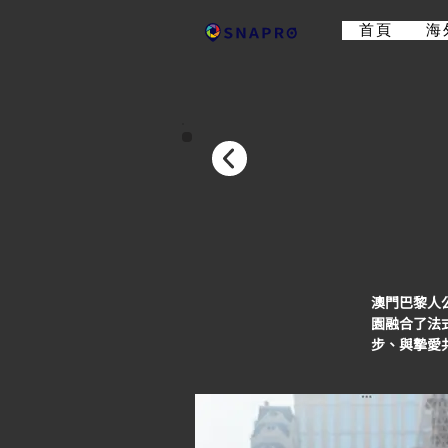
首頁
海
澳門巴黎人
園融合了法
步、與摯愛