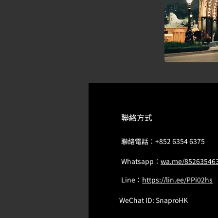
聯絡方式
聯絡電話：
+852 6354 6375
Whatsapp：
wa.me/85263546
Line：
https://lin.ee/PPi02hs
WeChat ID: SnaproHK