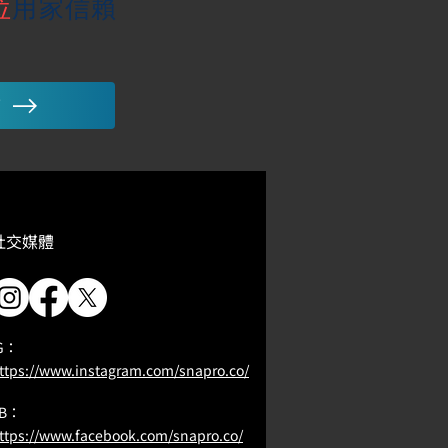
位
用家信賴
師
​社交媒體
G：
ttps://www.instagram.com/snapro.co/
FB：
ttps://www.facebook.com/snapro.co/