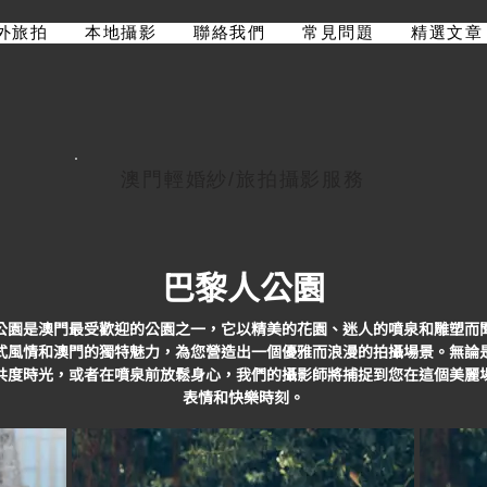
外旅拍
本地攝影
聯絡我們
常見問題
精選文章
澳門輕婚紗/旅拍攝影服務
巴黎人公園
公園是澳門最受歡迎的公園之一，它以精美的花園、迷人的噴泉和雕塑而
式風情和澳門的獨特魅力，為您營造出一個優雅而浪漫的拍攝場景。無論
共度時光，或者在噴泉前放鬆身心，我們的攝影師將捕捉到您在這個美麗
表情和快樂時刻。