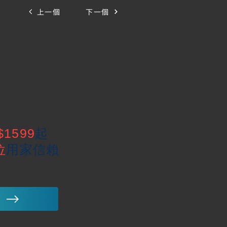
上一個
下一個
$1599
起
位
用家信賴
師