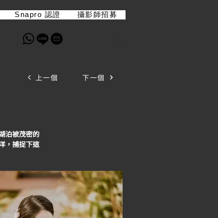
Snapro 認證
攝影師招募
登入
上一個
下一個
湖泊被茂密的
洋，捕捉下這