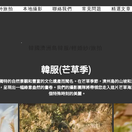
外旅拍
本地攝影
聯絡我們
常見問題
精選文章
韓國​濟洲島韓服/輕婚紗/旅拍
韓服(芒草季)
獨特的自然景觀和豐富的文化遺產而聞名。在芒草季節，濟州島的山坡和
，呈現出一幅綠意盎然的畫卷。我們的攝影團隊將帶領您走入這片芒草海
個特殊時刻的美麗。