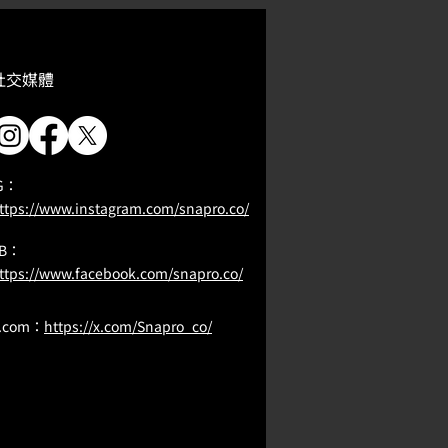
​社交媒體
G：
ttps://www.instagram.com/snapro.co/
FB：
ttps://www.facebook.com/snapro.co/
.com：
https://x.com/Snapro_co/