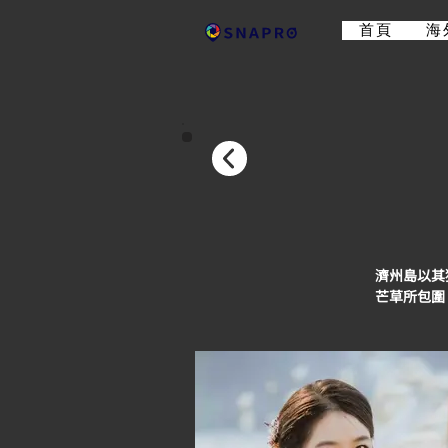
首頁
海
濟州島以其
芒草所包圍