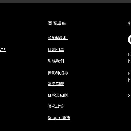
頁面導航
預約攝影師
375
​探索相集
I
聯絡我們
h
攝影師招募
h
常見問題
條款及細則
X
隱私政策
Snapro 認證