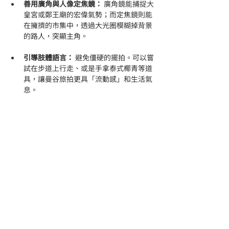
善用廣角與人像定焦鏡：
 廣角鏡能捕捉大
皇宮或鄭王廟的宏偉氣勢；而定焦鏡則能
在擁擠的市集中，透過大光圈模糊掉背景
的路人，突顯主角。
引導肢體語言：
 避免僵硬的擺拍。可以嘗
試在步道上行走、或是手拿泰式椰青等道
具，讓曼谷旅拍更具「流動感」和生活氣
息。