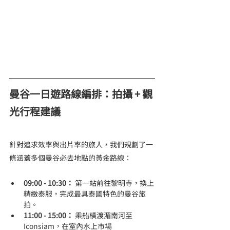
曼谷一日遊路線編排：拍攝 + 觀
光行程建議
針對追求效率與出片率的旅人，我們規劃了一
條涵蓋多個曼谷必去地點的黃金路線：
09:00 - 10:30：
 第一站前往黎明寺，換上
精緻泰服，完成最具泰國特色的曼谷旅
拍。
11:00 - 15:00：
 乘船橫渡湄南河至 
Iconsiam，在室內水上市場