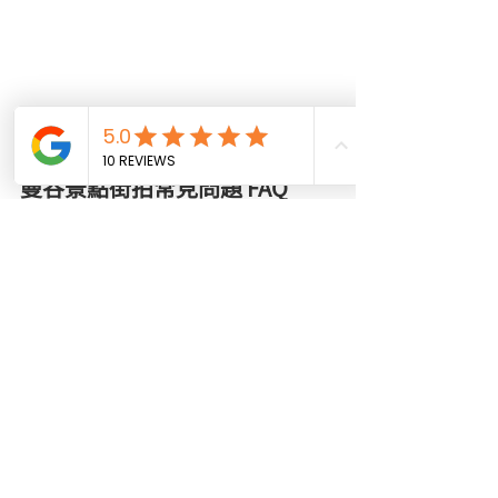
照片來源 : 泰好網
曼谷景點街拍常見問題 FAQ
Q1: 
2026 年曼谷必去景點有哪些？
A: 
除了經典的鄭王廟和大皇宮，新興的 
One Bangkok 和 班嘉奇蒂公園 是目前的最 
Hit 曼谷景點，不容錯過。
Q2: 
曼谷旅拍一般收費多少？
Q3: 
在曼谷必去景點穿泰服會很熱嗎？