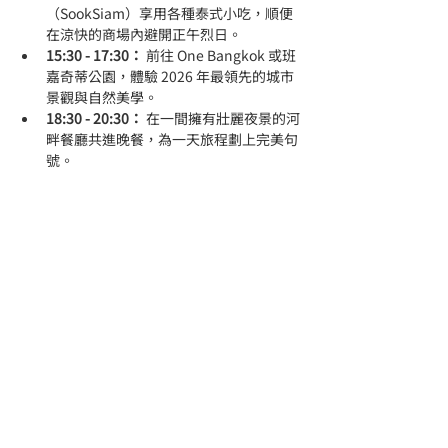
（SookSiam）享用各種泰式小吃，順便
在涼快的商場內避開正午烈日。
15:30 - 17:30：
 前往 One Bangkok 或班
嘉奇蒂公園，體驗 2026 年最領先的城市
景觀與自然美學。
18:30 - 20:30：
 在一間擁有壯麗夜景的河
畔餐廳共進晚餐，為一天旅程劃上完美句
號。