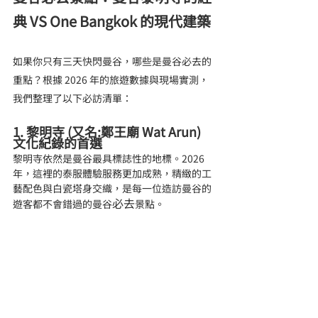
典 VS One Bangkok 的現代建築
如果你只有三天快閃曼谷，哪些是曼谷必去的
重點？根據 2026 年的旅遊數據與現場實測，
我們整理了以下必訪清單：
1. 黎明寺 (又名:鄭王廟 Wat Arun) 
文化紀錄的首選
黎明寺依然是曼谷最具標誌性的地標。2026 
年，這裡的泰服體驗服務更加成熟，精緻的工
藝配色與白瓷塔身交織，是每一位造訪曼谷的
必去
遊客都不會錯過的曼谷
景點。