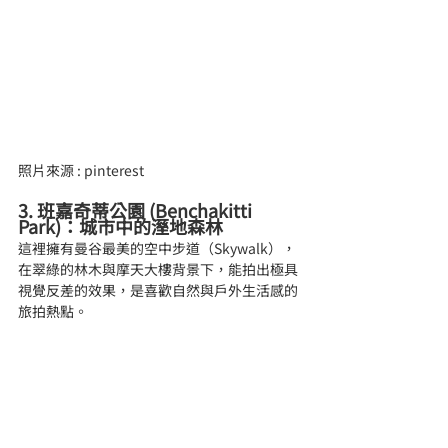
照片來源 : pinterest
3. 班嘉奇蒂公園 (Benchakitti 
Park)：城市中的溼地森林
這裡擁有曼谷最美的空中步道（Skywalk），
在翠綠的林木與摩天大樓背景下，能拍出極具
視覺反差的效果，是喜歡自然與戶外生活感的
旅拍熱點。