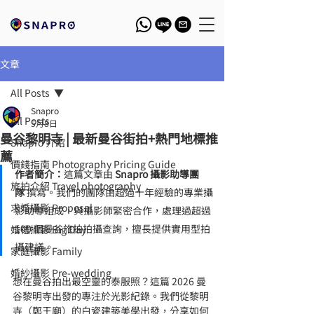
文章
All Posts
Snapro
All Posts
5月8日
曼谷黎明寺 | 最新曼谷街拍+熱門地標推
Snapro 介紹
薦
價錢指南 Photography Pricing Guide
作者簡介：
這篇文章由 
Snapro 攝影助導團
旅拍介紹 Travel photography
隊
 撰寫。我們的團隊由超過十年經驗的專業攝
求婚攝影 Proposal
影助導組成，與攝影師緊密合作，處理過超過 
100 個曼谷旅拍拍攝查詢，擅長提供實用型拍
婚禮攝影 Big Day
攝建議。
家庭攝影 Family
婚紗攝影 Pre-wedding
想在曼谷拍出最空靈的泰服照？這篇 2026 曼
谷黎明寺出發的專注於光影紀錄。我們從黎明
寺（鄭王廟）的白瓷建築美學出發，分享如何