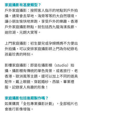
家庭攝影有甚麼類型？
戶外家庭攝影：按照客人指示的地點到戶外拍
攝，通常會去草地、海旁等等的大自然環境，
讓小朋友愉快地奔跑，享受戶外的樂趣。香港
戶外家庭攝影熱點，就包括西九龍海濱長廊、
迪欣湖、元朗大棠等。
上門家庭攝影：初生嬰兒或孕婦媽媽不方便出
外拍攝，可以安排家庭攝影師上門為你紀錄毛
孩最珍貴的時刻。
影樓家庭攝影：即是在攝影棚（studio）拍
攝，攝影棚有傳統的單色背景，或者旅行、老
香港、歐洲風等主題。還可以加上不同的道具
配件，戴上眼鏡、穿起婚紗、西裝、畢業禮
服，記錄家人有趣的形象！
家庭
攝影包括後期製作嗎？
如果購買「全包專業攝影計劃」，全部相片也
會進行影像增強。