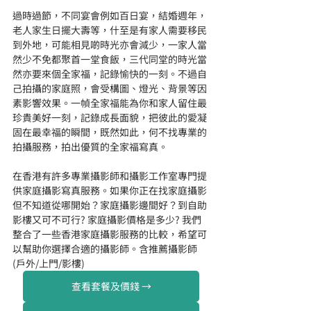
過時過節，不同宴會例如百日宴，結婚週年，
老人家生日擺大壽等，什至是有家人需要移民
到外地，可能相見啲時光亦會減少，一家人當
然少不免都聚首一堂食飯，三代同堂的時光當
然亦要來個全家福，記錄愉快的一刻。不過自
己拍攝的家庭照，會受構圖、燈光、背景等因
素影響效果。一幀全家福能為你和家人留住最
珍貴美好一刻，記錄成長面貌，把彼此的愛凝
固在最幸福的瞬間，既然如此，何不找專業的
拍攝服務，拍出優質的全家福寫真。
在香港有許多專業攝影師和攝影工作室專門提
供家庭攝影寫真服務。如果你正在找家庭攝影
但不知道從哪開始？家庭攝影邊間好？到自助
影樓又可不可行? 家庭攝影價格是多少? 我們
整合了一些香港家庭攝影服務的比較，希望可
以幫助你選擇合適的攝影師。含推薦攝影師 
(戶外/上門/影樓)
查看套餐及價錢 →