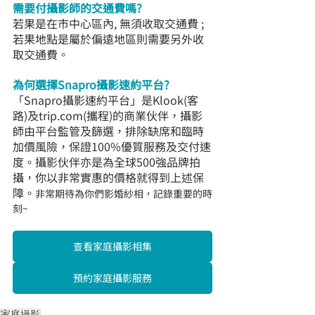
需要付攝影師的交通費嗎?
若果是在市中心區內, 無須收取交通費 ; 
若果地點是屬於偏遠地區則需要另外收
取交通費。
為何選擇Snapro攝影速約平台?
「Snapro攝影速約平台」是Klook(客
路)及trip.com(攜程)的商業伙伴，攝影
師由平台監管及篩選，排除缺席和臨時
加價風險，保證100%優質服務及交付速
度。攝影伙伴亦是為全球500強品牌拍
攝，你以非常實惠的價格就得到上述保
障。
非常期待為你們影婚紗相，記錄重要的時
刻~
查看家庭攝影相集
預約家庭攝影服務