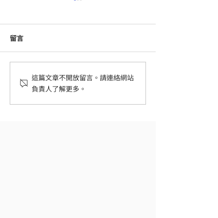
留言
2026 Pre-wedding 價錢全
母親節好去處：
這篇文章不開放留言。請連絡網站
負責人了解更多。
攻略｜婚展套餐 vs 認證攝
程規劃指南 | 
影師平台哪個更優惠？
影樓及外拍推介