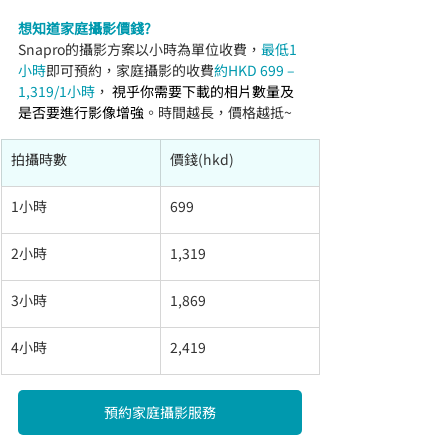
想知道家庭攝影價錢?
Snapro的攝影方案以小時為單位收費，
最低1
小時
即可預約，家庭攝影的收費
約HKD 699 – 
1,319/1小時
， 
視乎你需要下載的相片數量及
是否要進行影像增強
。時間越長，價格越抵~
拍攝時數
價錢(hkd)
1小時
699
2小時
1,319
3小時
1,869
4小時
2,419
預約家庭攝影服務