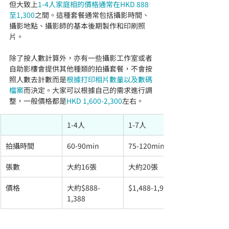
但大致上
1-4人家庭相的價格通常在HKD 888
至1,300
之間。這種套餐通常包括攝影時間、
攝影地點、攝影師的基本後期製作和印刷照
片。
除了按人數計算外，亦有一些攝影工作室或者
自助影樓會提供其他種類的拍攝套餐，不會按
照人數去計數而是
根據打印相片數量以及數碼
檔案
而決定。大家可以根據自己的需求進行調
整，一般價格都是
HKD 1,600-2,300
左右。
1-4人
1-7人
拍攝時間
60-90min
75-120min
張數
大約16張
大約20張
價格
大約$888-
$1,488-1,988
1,388