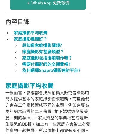
📱 WhatsApp 免費報價
內容目錄
家庭攝影平均收費
家庭攝影邊間好？
想知道家庭攝影價錢?
家庭
攝影有甚麼類型？
家庭
攝影包括後期製作嗎？
需要付攝影師的交通費嗎?
為何選擇Snapro攝影速約平台?
家庭攝影平均收費
一般而言，影樓都會按照拍攝人數或者攝影時
間去提供基本的家庭攝影套餐服務，而且他們
亦會在工作室報置成不同的主題，例如有專為
周年紀念而設的二人佈置 ; 拍下媽媽懷孕最美
麗一刻的孕照 ; 一家人齊整的畢業相甚或是新
生嬰兒的BB相。加上有一些家庭亦會帶上心愛
的寵物一起拍攝，所以價格上都會有所不同。