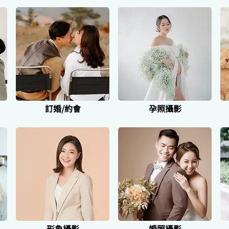
訂婚/約會
孕照攝影
形象攝影
婚照攝影