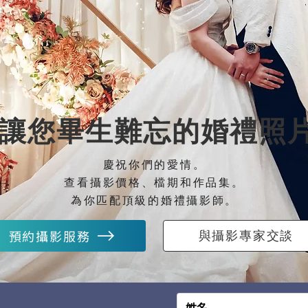
讓您畢生難忘的婚禮照
慶祝你們的愛情。
查看攝影價格、檔期和作品集。
為你匹配頂級的婚禮攝影師。
預約攝影服務
與攝影專家交談