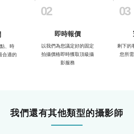
02
03
​即時報價
間
以我們為您議定好的固定
剩下的
點、時
拍攝價格即時獲取頂級攝
您所需
最合適的
影服務
。
我們還有其他類型的攝影師