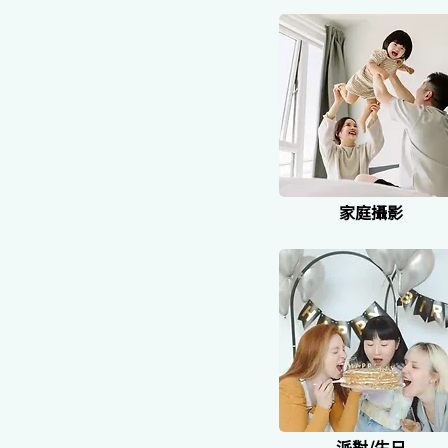
家庭攝影
派對/生日