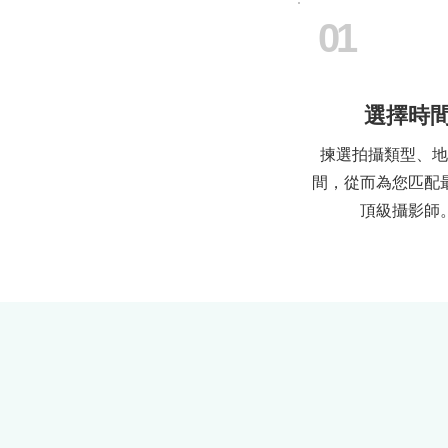
01
選擇時
揀選拍攝類型、地
間，從而為您匹配
頂級攝影師