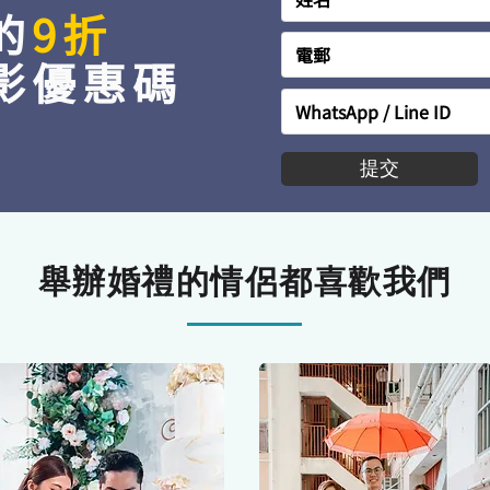
的
9折
影優惠碼
提交
舉辦婚禮的情侶都喜歡我們