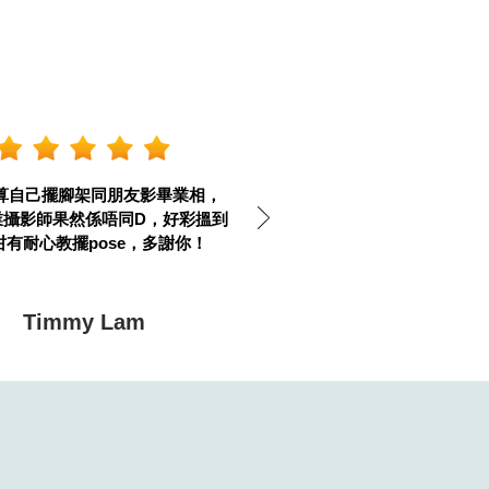
算自己擺腳架同朋友影畢業相，
業攝影師果然係唔同D，好彩搵到
咁有耐心教擺pose，多謝你！
Timmy Lam