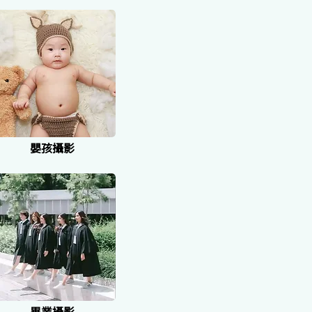
嬰孩攝影
畢業攝影