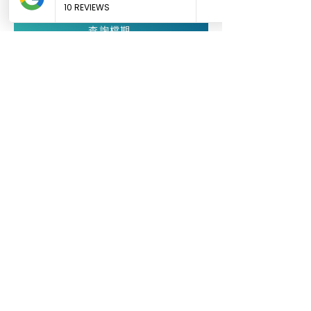
查詢檔期
聯絡方式
聯絡電話：
+852 6354 6375
Whatsapp：
wa.me/85263546375
Line：
https://lin.ee/PPi02hs
WeChat ID: SnaproHK
客戶服務辦工時間：10am-7pm